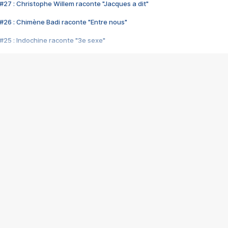
#27 : Christophe Willem raconte "Jacques a dit"
#26 : Chimène Badi raconte "Entre nous"
#25 : Indochine raconte "3e sexe"
#24 : Zaho raconte "C'est chelou"
#23 : Patrick Bruel raconte "Au café des délices"
#22 : Kyo raconte "Le chemin"
#21 : Nolwenn Leroy raconte "Cassé"
#20 : Patrick Hernandez raconte "Born to be alive"
#19 : Lorie raconte "Près de moi"
#18 : Michael Jones raconte "A nos actes manqués" (avec Jean-Jacque
#17 : Khaled raconte "Aïcha"
#16 : Corneille raconte "Parce qu'on vient de loin"
#15 : Indochine raconte "L'aventurier"