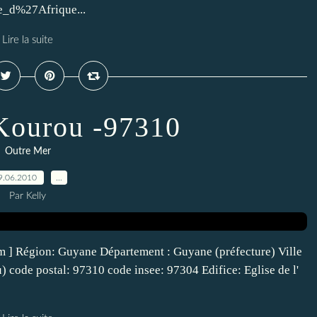
me_d%27Afrique...
Lire la suite
Kourou -97310
Outre Mer
9.06.2010
…
Par Kelly
om ] Région: Guyane Département : Guyane (préfecture) Ville
 code postal: 97310 code insee: 97304 Edifice: Eglise de l'