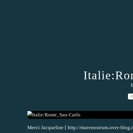
Italie:R
E
0
Merci Jacqueline [ http://marenostrum.over-blog.ne