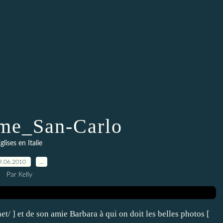
ome_San-Carlo
glises en Italie
9.06.2010
…
Par Kelly
t/ ] et de son amie Barbara à qui on doit les belles photos [