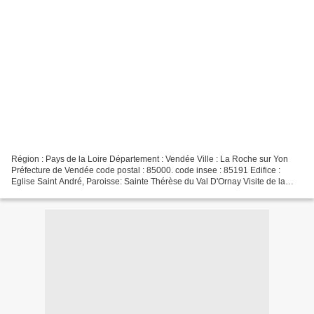
Région : Pays de la Loire Département : Vendée Ville : La Roche sur Yon
Préfecture de Vendée code postal : 85000. code insee : 85191 Edifice :
Eglise Saint André, Paroisse: Sainte Thérèse du Val D'Ornay Visite de la
Roche sur Yon chez Dany:[ ICI ] Site...