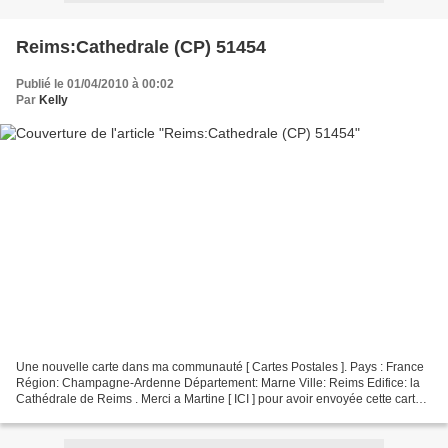
Reims:Cathedrale (CP) 51454
Publié le 01/04/2010 à 00:02
Par
Kelly
Une nouvelle carte dans ma communauté [ Cartes Postales ]. Pays : France
Région: Champagne-Ardenne Département: Marne Ville: Reims Edifice: la
Cathédrale de Reims . Merci a Martine [ ICI ] pour avoir envoyée cette carte a
Annick et merci a Annick [ ICI...