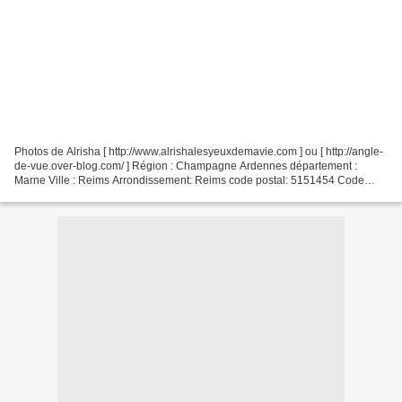
Photos de Alrisha [ http://www.alrishalesyeuxdemavie.com ] ou [ http://angle-
de-vue.over-blog.com/ ] Région : Champagne Ardennes département :
Marne Ville : Reims Arrondissement: Reims code postal: 5151454 Code
Insee : 51100 Edifice: Cathédrale de Reims...