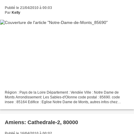
Publié le 21/04/2010 à 00:03
Par
Kelly
Région : Pays de la Loire Département : Vendée Ville : Notre Dame de
Monts Arrondissement: Les Sables-d'Olonne code postal : 85690. code
insee : 85164 Edifice : Eglise Notre Dame de Monts, autres infos chez
Dany85: [ ICI ] Site : http://fr.wikipedia.org/wiki/Notre-Dame-de-Monts...
Amiens: Cathedrale-2, 80000
Publié le 16/04/2010 à 00:02