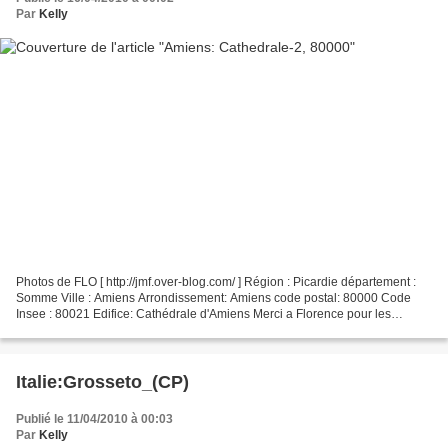
Par
Kelly
Photos de FLO [ http://jmf.over-blog.com/ ] Région : Picardie département :
Somme Ville : Amiens Arrondissement: Amiens code postal: 80000 Code
Insee : 80021 Edifice: Cathédrale d'Amiens Merci a Florence pour les
photos. Nouvel article sur cette cathédrale...
Italie:Grosseto_(CP)
Publié le 11/04/2010 à 00:03
Par
Kelly