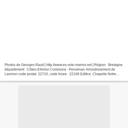
Photos de Georges Rault [ http://www.ex-voto-marins.net ] Région : Bretagne
département : Côtes-d'Armor Commune : Penvénan Arrondissement de
Lannion code postal: 22710, code Insee : 22166 Edifice: Chapelle Notre
Dame Merci Georges pour les photos Voir...