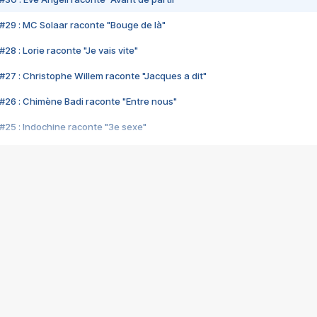
#29 : MC Solaar raconte "Bouge de là"
28 : Lorie raconte "Je vais vite"
#27 : Christophe Willem raconte "Jacques a dit"
#26 : Chimène Badi raconte "Entre nous"
#25 : Indochine raconte "3e sexe"
#24 : Zaho raconte "C'est chelou"
#23 : Patrick Bruel raconte "Au café des délices"
#22 : Kyo raconte "Le chemin"
#21 : Nolwenn Leroy raconte "Cassé"
#20 : Patrick Hernandez raconte "Born to be alive"
#19 : Lorie raconte "Près de moi"
#18 : Michael Jones raconte "A nos actes manqués" (avec Jean-Jacque