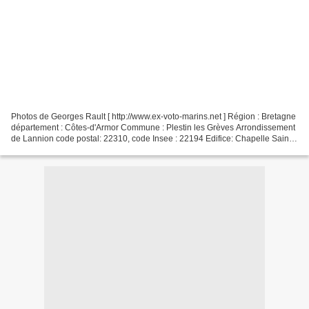
Photos de Georges Rault [ http://www.ex-voto-marins.net ] Région : Bretagne
département : Côtes-d'Armor Commune : Plestin les Grèves Arrondissement
de Lannion code postal: 22310, code Insee : 22194 Edifice: Chapelle Sainte
Barbe Merci Georges pour les...