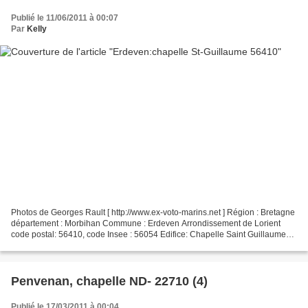
Publié le 11/06/2011 à 00:07
Par
Kelly
Photos de Georges Rault [ http://www.ex-voto-marins.net ] Région : Bretagne
département : Morbihan Commune : Erdeven Arrondissement de Lorient
code postal: 56410, code Insee : 56054 Edifice: Chapelle Saint Guillaume
Merci Georges pour les photos Voir...
Penvenan, chapelle ND- 22710 (4)
Publié le 17/03/2011 à 00:04