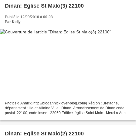
Dinan: Eglise St Malo(3) 22100
Publié le 12/09/2010 à 00:03
Par
Kelly
Photos d Annick [http://blogannick.over-blog.com/] Région : Bretagne,
département : Ille-et-Vilaine Ville : Dinan, Arrondissement de Dinan code
postal: 22100, code Insee : 22050 Edifice: église Saint Malo . Merci a Annick
pour les photos site:[ http://fr.wikipedia.org/wiki/Dinan]...
Dinan: Eglise St Malo(2) 22100