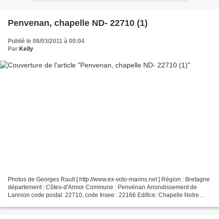
Penvenan, chapelle ND- 22710 (1)
Publié le 08/03/2011 à 00:04
Par
Kelly
Photos de Georges Rault [ http://www.ex-voto-marins.net ] Région : Bretagne
département : Côtes-d'Armor Commune : Penvénan Arrondissement de
Lannion code postal: 22710, code Insee : 22166 Edifice: Chapelle Notre
Dame Merci Georges pour les photos Voir...