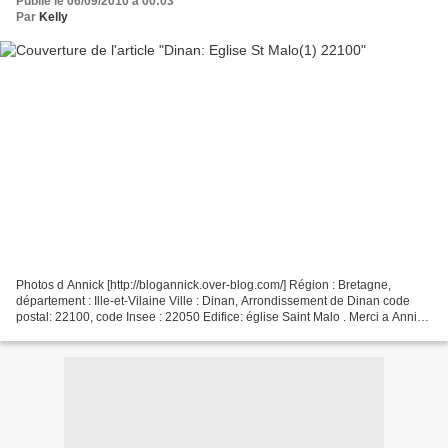
Publié le 06/09/2010 à 00:03
Par
Kelly
Photos d Annick [http://blogannick.over-blog.com/] Région : Bretagne,
département : Ille-et-Vilaine Ville : Dinan, Arrondissement de Dinan code
postal: 22100, code Insee : 22050 Edifice: église Saint Malo . Merci a Annick
pour les photos site:[ http://fr.wikipedia.org/wiki/Dinan]...