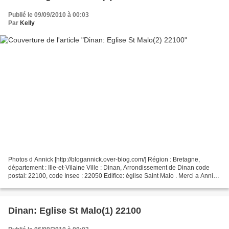
Publié le 09/09/2010 à 00:03
Par
Kelly
Photos d Annick [http://blogannick.over-blog.com/] Région : Bretagne,
département : Ille-et-Vilaine Ville : Dinan, Arrondissement de Dinan code
postal: 22100, code Insee : 22050 Edifice: église Saint Malo . Merci a Annick
pour les photos site:[ http://fr.wikipedia.org/wiki/Dinan]...
Dinan: Eglise St Malo(1) 22100