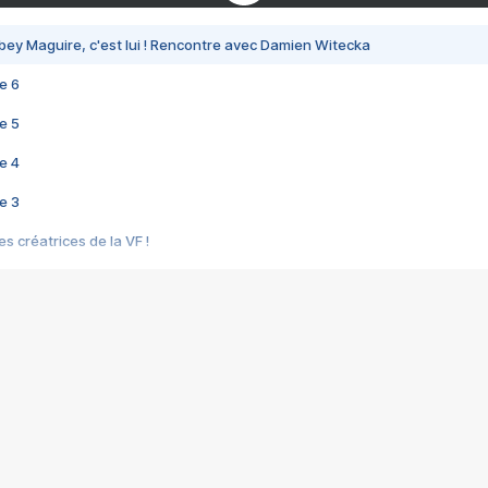
bey Maguire, c'est lui ! Rencontre avec Damien Witecka
e 6
e 5
e 4
e 3
s créatrices de la VF !
e 2
e 1
e Mektoub My Love arrive enfin ! Rencontre avec Shaïn Boumedine et Sal
i : après Toni en famille
elle réalise le bouleversant Dites lui que je l'aime
ais ! Rencontre autour de Vie privée de Rebecca Zlotowski