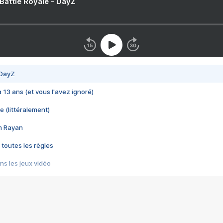
 Battle Royale - DayZ
 DayZ
 a 13 ans (et vous l'avez ignoré)
e (littéralement)
im Rayan
 toutes les règles
s les jeux vidéo
us choquant de Rockstar ? - Le scandale BULLY
e plus moche de Steam
du RÊVE tourne au CAUCHEMAR