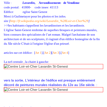
Ville :
Lavardin
, Arrondissement: de Vendôme
code postal: 41800- code insee: 41113
Edifice: eglise Saint Genest
Merci à Guilmetayer pour les photos et les infos
.
site [
http://fr.wikipedia.org/wiki/Lavardin_%28Loir-et-Cher%29
]
>
>Ses habitants s'appellent les lavardinoises et les lavardinois.
L'église Saint-Genest renferme de superbes fresques et peintures murales,
bien connues des spécialistes de l’art roman. Malgré l'archaïsme de son
architecture et de ses sculptures, il s'agirait d'un édifice homogène de la fin
du XIe siècle C'était à l'origine l'église d'un prieuré.
articles sur cet édifice: [
Art 1
].[
Art 2
][
Art 3
].[
Art 4
]
La nef centrale , la chaire à gauche:
vers la sortie, L'intérieur de l'édifice est presque entièrement
décoré de peintures murales réalisées du 12e au 16e siècle. :