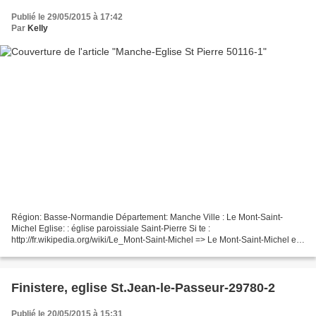
Publié le 29/05/2015 à 17:42
Par
Kelly
Région: Basse-Normandie Département: Manche Ville : Le Mont-Saint-
Michel Eglise: : église paroissiale Saint-Pierre Si te :
http://fr.wikipedia.org/wiki/Le_Mont-Saint-Michel => Le Mont-Saint-Michel est
une commune française qui tire son nom d’un îlot rocheux...
Finistere, eglise St.Jean-le-Passeur-29780-2
Publié le 20/05/2015 à 15:31