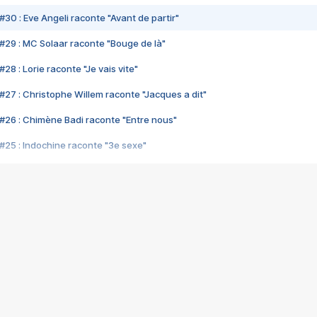
#30 : Eve Angeli raconte "Avant de partir"
#29 : MC Solaar raconte "Bouge de là"
28 : Lorie raconte "Je vais vite"
#27 : Christophe Willem raconte "Jacques a dit"
#26 : Chimène Badi raconte "Entre nous"
#25 : Indochine raconte "3e sexe"
#24 : Zaho raconte "C'est chelou"
#23 : Patrick Bruel raconte "Au café des délices"
#22 : Kyo raconte "Le chemin"
#21 : Nolwenn Leroy raconte "Cassé"
#20 : Patrick Hernandez raconte "Born to be alive"
#19 : Lorie raconte "Près de moi"