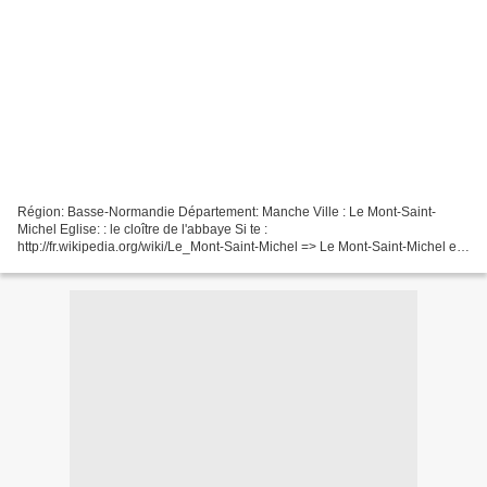
Région: Basse-Normandie Département: Manche Ville : Le Mont-Saint-
Michel Eglise: : le cloître de l'abbaye Si te :
http://fr.wikipedia.org/wiki/Le_Mont-Saint-Michel => Le Mont-Saint-Michel est
une commune française qui tire son nom d’un îlot rocheux dédié...