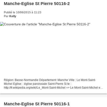
Manche-Eglise St Pierre 50116-2
Publié le 10/06/2015 à 11:23
Par
Kelly
Région: Basse-Normandie Département: Manche Ville : Le Mont-Saint-
Michel Eglise: : église paroissiale Saint-Pierre Si te :
http://fr.wikipedia.org/wiki/Le_Mont-Saint-Michel => Le Mont-Saint-Michel est
une commune française qui tire son nom d’un îlot rocheux...
Manche-Eglise St Pierre 50116-1