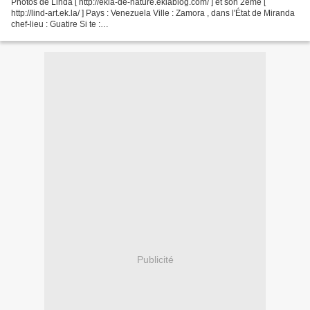
Photos de Linda [ http://ekla-de-nature.eklablog.com/ ] et son 2ème [
http://lind-art.ek.la/ ] Pays : Venezuela Ville : Zamora , dans l'État de Miranda
chef-lieu : Guatire Si te :
http://fr.wikipedia.org/wiki/Guatire_%28Venezuela%29 => Guatire est le...
Publicité