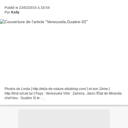
Publié le 23/02/2015 à 18:54
Par
Kelly
Photos de Linda [ http://ekla-de-nature.eklablog.com/ ] et son 2ème [
http://lind-art.ek.la/ ] Pays : Venezuela Ville : Zamora , dans l'État de Miranda
chef-lieu : Guatire Si te :
http://fr.wikipedia.org/wiki/Guatire_%28Venezuela%29 => Guatire est le...