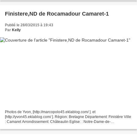
Finistere,ND de Rocamadour Camaret-1
Publié le 28/03/2015 à 19:43
Par
Kelly
Photos de Yvon, [http://marcopolo45.eklablog.com/ ]. et
[http://yvon45.eklablog.com/ ]. Région: Bretagne Département: Finistère Ville
: Camaret Arrondissement: Châteaulin Eglise: : Notre-Dame-de-
Rocamadour Si te : http://fr.wikipedia.org/wiki/Camaret-sur-Mer...