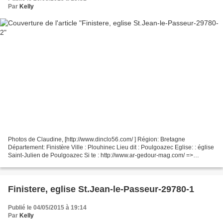
Par
Kelly
Photos de Claudine, [http://www.dinclo56.com/ ] Région: Bretagne
Département: Finistère Ville : Plouhinec Lieu dit : Poulgoazec Eglise: : église
Saint-Julien de Poulgoazec Si te : http://www.ar-gedour-mag.com/ =>
Poulgoazec fut, comme le nom l’indique,...
Finistere, eglise St.Jean-le-Passeur-29780-1
Publié le 04/05/2015 à 19:14
Par
Kelly