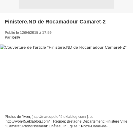
Finistere,ND de Rocamadour Camaret-2
Publié le 12/04/2015 à 17:59
Par
Kelly
Photos de Yvon, [http://marcopolo45.eklablog.com/ ]. et
[http://yvon45.eklablog.com/ ]. Région: Bretagne Département: Finistère Ville
: Camaret Arrondissement: Châteaulin Eglise: : Notre-Dame-de-
Rocamadour Si te : http://fr.wikipedia.org/wiki/Camaret-sur-Mer...