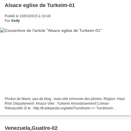
Alsace eglise de Turkeim-01
Publié le 10/03/2015 à 10:40
Par
Kelly
Photos de Marie, pas de blog , mais elle m'envoie des photos. Région: Haut
Rhin Département: Alsace Ville : Turkeim Arrondissement:Colmar-
Ribeauvillé Si te : http://fr.wikipedia.org/wiki/Turckheim => Turckheim:
allemand : Türkheim ; alsacien : Tercka....
Venezuela,Guatire-02