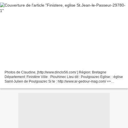
Photos de Claudine, [http://www.dinclo56.com/ ] Région: Bretagne
Département: Finistère Ville : Plouhinec Lieu dit : Poulgoazec Eglise: : église
Saint-Julien de Poulgoazec Si te : http://www.ar-gedour-mag.com/ =>
Poulgoazec fut, comme le nom l’indique,...