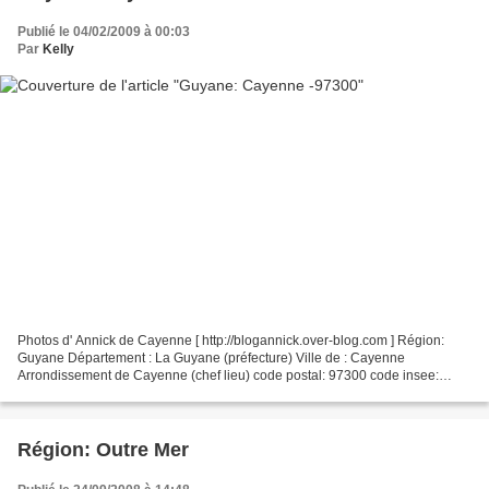
Publié le 04/02/2009 à 00:03
Par
Kelly
Photos d' Annick de Cayenne [ http://blogannick.over-blog.com ] Région:
Guyane Département : La Guyane (préfecture) Ville de : Cayenne
Arrondissement de Cayenne (chef lieu) code postal: 97300 code insee:
97302 Edifice: Cathédrale Saint Sauveur Ajout des...
Région: Outre Mer