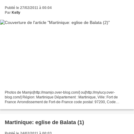
Publié le 27/02/2011 à 00:04
Par
Kelly
Photos de Mamjo[http://mamjo.over-blog.com/] ou[http://mylucy.over-
blog.com/] Région: Martinique Département : Martinique, Ville: Fort de
France Arrondissement de Fort-de-France code postal: 97200, Code
Insee:97209 Edifice: Église de Balata à Fort-de-France...
Martinique: eglise de Balata (1)
Publié le 24/02/2011 à 00:03