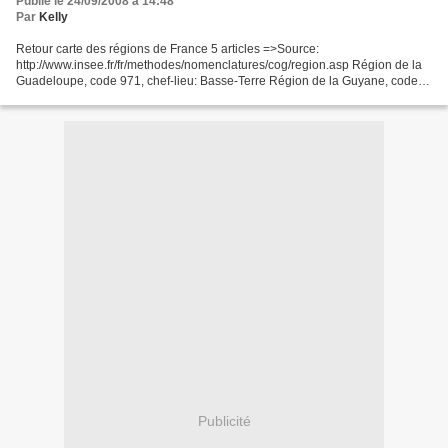
Publié le 24/09/2008 à 14:48
Par
Kelly
Retour carte des régions de France 5 articles =>Source:
http://www.insee.fr/fr/methodes/nomenclatures/cog/region.asp Région de la
Guadeloupe, code 971, chef-lieu: Basse-Terre Région de la Guyane, code
973, chef-lieu: Cayenne -Cayenne: Guyane (cathé) -...
Publicité