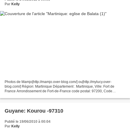
Par
Kelly
Photos de Mamjo[http://mamjo.over-blog.com/] ou[http://mylucy.over-
blog.com/] Région: Martinique Département : Martinique, Ville: Fort de
France Arrondissement de Fort-de-France code postal: 97200, Code
Insee:97209 Edifice: Église de Balata à Fort-de-France...
Guyane: Kourou -97310
Publié le 19/06/2010 à 00:04
Par
Kelly