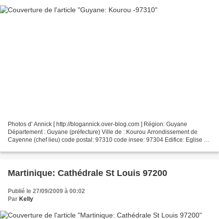
Photos d' Annick [ http://blogannick.over-blog.com ] Région: Guyane
Département : Guyane (préfecture) Ville de : Kourou Arrondissement de
Cayenne (chef lieu) code postal: 97310 code insee: 97304 Edifice: Eglise de
l' île Royale Merci à Annick pour les...
Martinique: Cathédrale St Louis 97200
Publié le 27/09/2009 à 00:02
Par
Kelly