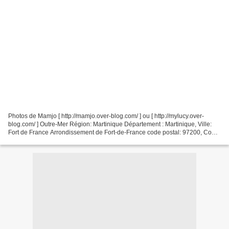
Photos de Mamjo [ http://mamjo.over-blog.com/ ] ou [ http://mylucy.over-
blog.com/ ] Outre-Mer Région: Martinique Département : Martinique, Ville:
Fort de France Arrondissement de Fort-de-France code postal: 97200, Code
Insee: 97209 Edifice: Cathédrale...