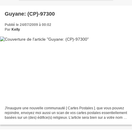
Guyane: (CP)-97300
Publié le 24/07/2009 à 00:02
Par
Kelly
J'inaugure une nouvelle communauté [ Cartes Postales ]. que vous pouvez
rejoindre, envoyez moi aussi un scan de vos cartes postales essentiellement
basées sur un (des) édifice(s) religieux. L'article sera bien sur a votre nom et
un lien vers votre blog....