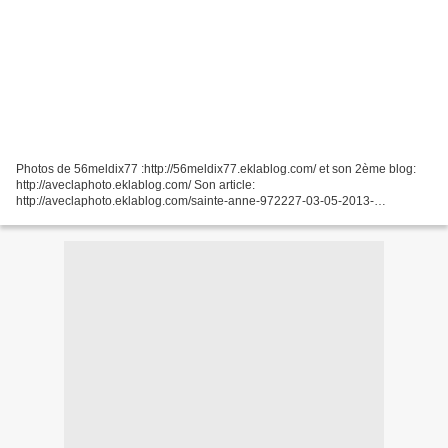
Photos de 56meldix77 :http://56meldix77.eklablog.com/ et son 2ème blog:
http://aveclaphoto.eklablog.com/ Son article:
http://aveclaphoto.eklablog.com/sainte-anne-972227-03-05-2013-
a80356456 Région : Martinique , département : Martinique Canton : Sainte...