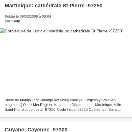
Martinique: cathédrale St Pierre -97250
Publié le 09/02/2009 à 00:04
Par
Kelly
Photo de Mamjo [ http://mamjo.over-blog.com/ ] ou [ http://mylucy.over-
blog.com/ ] Outre-Mer Région: Martinique Département : Martinique, Ville:
Saint-Pierre code postal: 97250, Code Insee: 97225 Cathédrale: Saint-
Pierre Merci à Mamjo pour la photo. Site...
Guyane: Cayenne -97300