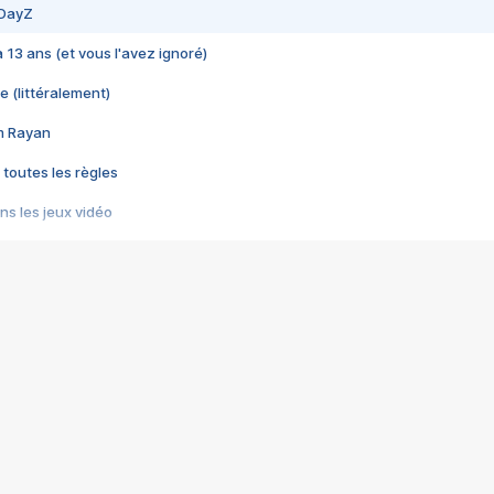
 DayZ
 a 13 ans (et vous l'avez ignoré)
e (littéralement)
im Rayan
 toutes les règles
s les jeux vidéo
us choquant de Rockstar ? - Le scandale BULLY
e plus moche de Steam
du RÊVE tourne au CAUCHEMAR
pendant 8 heures
it… à tort
umiliés par un jeu vidéo
ire - Final Fantasy 8