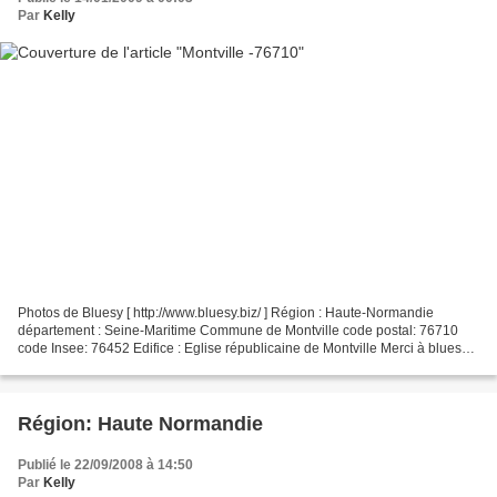
Par
Kelly
Photos de Bluesy [ http://www.bluesy.biz/ ] Région : Haute-Normandie
département : Seine-Maritime Commune de Montville code postal: 76710
code Insee: 76452 Edifice : Eglise républicaine de Montville Merci à bluesy
pour les photos et explications. Le blog...
Région: Haute Normandie
Publié le 22/09/2008 à 14:50
Par
Kelly