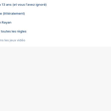
 a 13 ans (et vous l'avez ignoré)
e (littéralement)
im Rayan
 toutes les règles
s les jeux vidéo
us choquant de Rockstar ? - Le scandale BULLY
e plus moche de Steam
du RÊVE tourne au CAUCHEMAR
pendant 8 heures
it… à tort
umiliés par un jeu vidéo
ire - Final Fantasy 8