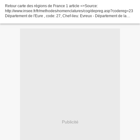
Retour carte des régions de France 1 article =>Source:
http://www.insee.fr/fr/methodes/nomenclatures/cog/depreg.asp?codereg=23
Département de l'Eure , code: 27, Chef-lieu: Evreux - Département de la
Seine Maritime , code: 76, Chef-lieu: Rouen - Montville...
Publicité