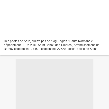
Des photos de Aore, qui n'a pas de blog Région : Haute Normandie
département : Eure Ville : Saint-Benoit-des-Ombres , Arrondissement: de
Bernay code postal: 27450- code insee: 27520 Edifice: eglise de Saint
Benoit des Ombres Merci à Aore pour les photos....