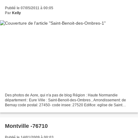
Publié le 07/05/2011 à 00:05
Par
Kelly
Des photos de Aore, qui n'a pas de blog Région : Haute Normandie
département : Eure Ville : Saint-Benoit-des-Ombres , Arrondissement: de
Bernay code postal: 27450- code insee: 27520 Edifice: eglise de Saint
Benoit des Ombres Merci à Aore pour les photos....
Montville -76710
Publié le 14/01/2009 à 00:03