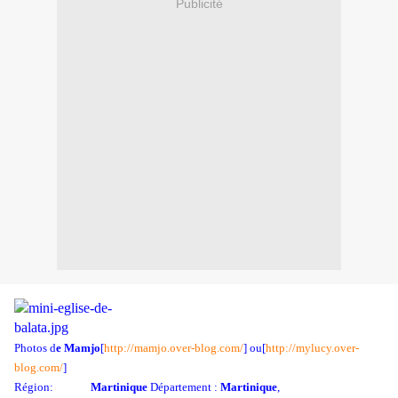
Publicité
Photos d
e Mamjo
[
http://mamjo.over-blog.com/
] ou[
http://mylucy.over-
blog.com/
]
Région:
Martinique
Département :
Martinique
,