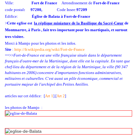
Ville:
Fort de France
Arrondissement de
Fort-de-France
code postal
:
97200,
Code Insee:
97209
Edifice:
Église de Balata à Fort-de-France
>
Cette eglise est
la réplique miniature de la Basilique du Sacré-Cœur
de
Montmartre, à Paris , fait tres important pour les martiquais, et surtout
tres visitee.
Merci à Mamjo pour les photos et les infos.
Site
:
http://fr.wikipedia.org/wiki/Fort-de-France
==>>
Fort-de-France est une ville française située dans le département
français d'outre-mer de la Martinique, dont elle est la capitale. En tant que
chef-lieu du département et de la région de la Martinique, la ville (90 347
habitants en 2006) concentre d'importantes fonctions administratives,
militaires et culturelles. C'est aussi un pôle économique, commercial et
portuaire majeur de l'archipel des Petites Antilles.
articles sur cet édifice: [
Art 1
].[
Art 2
]
les photos de Mamjo :